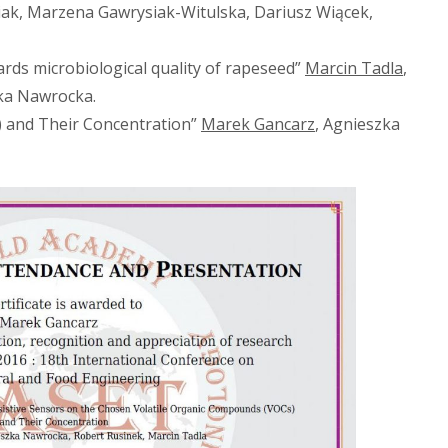
iak, Marzena Gawrysiak-Witulska, Dariusz Wiącek,
rds microbiological quality of rapeseed”
Marcin Tadla
,
ka Nawrocka.
) and Their Concentration”
Marek Gancarz
, Agnieszka