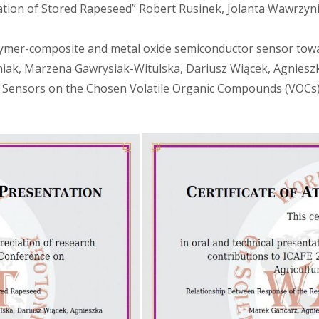
ation of Stored Rapeseed”
Robert Rusinek
, Jolanta Wawrzyn
lymer-composite and metal oxide semiconductor sensor towa
iak, Marzena Gawrysiak-Witulska, Dariusz Wiącek, Agniesz
e Sensors on the Chosen Volatile Organic Compounds (VOCs