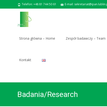
Telefon: +48 81 744 50 61
E-mail: sekretariat@ipan.lublin.
Skip
to
Strona główna – Home
Zespół badawczy – Team
content
Kontakt
Badania/Research